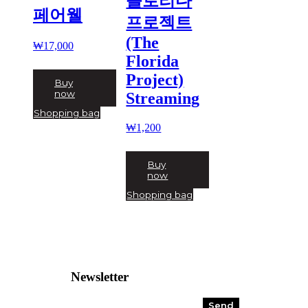
플로리다
페어웰
프로젝트
(The
₩
17,000
Florida
Project)
Buy
now
Streaming
Shopping bag
₩
1,200
Buy
now
Shopping bag
Newsletter