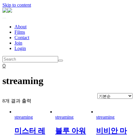
Skip to content
About
Films
Contact
Join
Login
0
streaming
8개 결과 출력
streaming
streaming
streaming
미스터 레
블루 아워
비비안 마