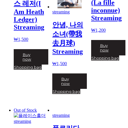
(La fille
스 레저(I
inconnue)
Am Heath
streaming
Streaming
Ledger)
안녕, 나의
Streaming
₩
1,200
소녀(帶我
₩
1,500
去月球)
Buy
Streaming
now
Buy
Shopping bag
now
₩
1,500
Shopping bag
Buy
now
Shopping bag
Out of Stock
streaming
streaming