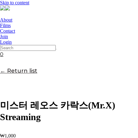
Skip to content
About
Films
Contact
Join
Login
0
← Return list
미스터 레오스 카락스(Mr.X)
Streaming
₩
1,000