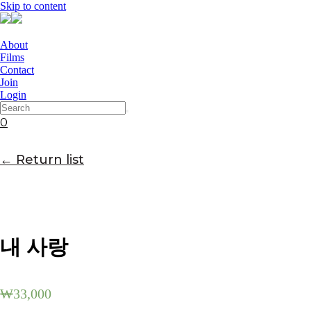
Skip to content
About
Films
Contact
Join
Login
0
← Return list
내 사랑
₩
33,000