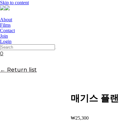
Skip to content
About
Films
Contact
Join
Login
0
← Return list
매기스 플랜
₩
25,300