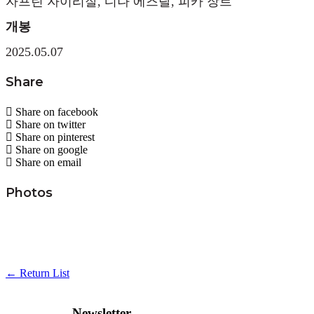
자프린 자이리잘, 디나 에즈랄, 피카 장르
개봉
2025.05.07
Share
Share on facebook
Share on twitter
Share on pinterest
Share on google
Share on email
Photos
← Return List
Newsletter