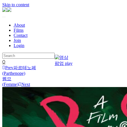
Skip to content
About
Films
Contact
Join
Login
0
Prev
파르테노페
(Parthenope)
펨므
(Femme)
Next