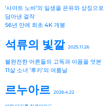
‘사야트 노바’의 일생을 은유와 상징으로
담아낸 걸작
56년 만에 최초 4K 개봉
석류의 빛깔
2025.11.26
불완전한 어른들의 고독과 아픔을 엿본
11살 소녀 ‘후키’의 여름날
르누아르
2026.4.22