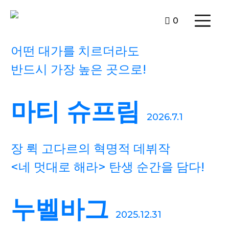
0
어떤 대가를 치르더라도
반드시 가장 높은 곳으로!
마티 슈프림
2026.7.1
장 뤽 고다르의 혁명적 데뷔작
<네 멋대로 해라> 탄생 순간을 담다!
누벨바그
2025.12.31