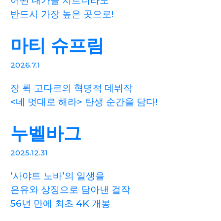
어떤 대가를 치르더라도
반드시 가장 높은 곳으로!
마티 슈프림
2026.7.1
장 뤽 고다르의 혁명적 데뷔작
<네 멋대로 해라> 탄생 순간을 담다!
누벨바그
2025.12.31
‘사야트 노바’의 일생을
은유와 상징으로 담아낸 걸작
56년 만에 최초 4K 개봉