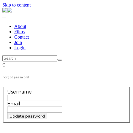
Skip to content
About
Films
Contact
Join
Login
0
Forgot password
Username
Email